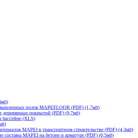
3мб)
омышленных полов MAPEFLOOR (PDF) (1,7мб)
и деревянных покрытий (PDF) (9,7мб)
в бассейне (XLS)
мб)
ериалов MAPEI в транспортном строительстве (PDF) (4,3мб)
составы MAPEI на бетоне и арматуре (PDF) (0,5мб)