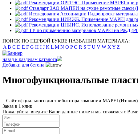
Рекомендации ОРГРЭС. Применение MAPEI при ре
Стандарт ЗАО МАПЕИ на сухие ремотные смеси (P
Исследования Ассоциации Гидропроект материала M
Рекомендации НИИЖБ. Применение MAPEI для рем
Рекомендации ЦНИИС. Использование ремонтных 
ТУ по применению материалов MAPEI на РЖД (PD
ПОИСК ПО ПЕРВОЙ БУКВЕ НАЗВАНИЯ МАТЕРИАЛА:
A
B
C
D
E
F
G
H
I
J
K
L
M
N
O
P
Q
R
S
T
U
V
W
X
Y
Z
назад к разделам каталога
Добавки для бетона
Многофункциональные плас
Сайт офциального дистрибьютора компании MAPEI (Италия) 
Заказ в 1 клик
Пожалуйста, введите Ваши данные ниже и мы свяжемся с Вами 