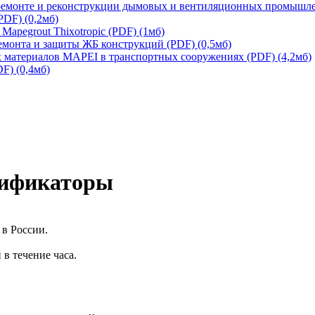
монте и реконструкции дымовых и вентиляционных промышленн
DF) (0,2мб)
apegrout Thixotropic (PDF) (1мб)
онта и защиты ЖБ конструкций (PDF) (0,5мб)
материалов MAPEI в транспортных сооружениях (PDF) (4,2мб)
F) (0,4мб)
тификаторы
в России.
в течение часа.